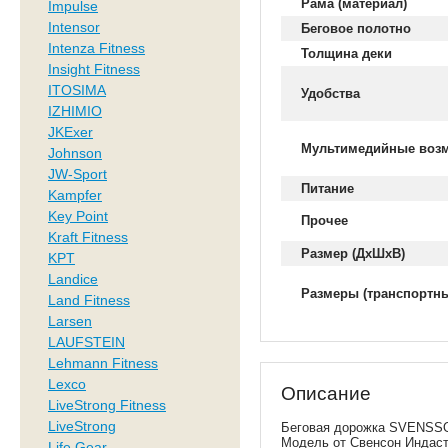
Рама (материал)
Impulse
Intensor
Беговое полотно
Intenza Fitness
Толщина деки
Insight Fitness
ITOSIMA
Удобства
IZHIMIO
JKExer
Мультимедийные воз
Johnson
JW-Sport
Питание
Kampfer
Key Point
Прочее
Kraft Fitness
Размер (ДхШхВ)
KPT
Landice
Размеры (транспортны
Land Fitness
Larsen
LAUFSTEIN
Lehmann Fitness
Lexco
Описание
LiveStrong Fitness
LiveStrong
Беговая дорожка SVENSSON 
Модель от Свенсон Индаст
Life Gear