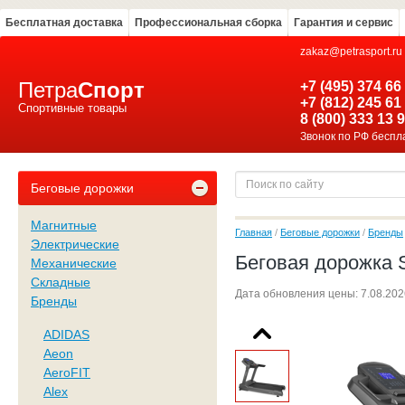
Бесплатная доставка
Профессиональная сборка
Гарантия и сервис
zakaz@petrasport.ru
Петра
Спорт
+7 (495) 374 66
+7 (812) 245 61
Спортивные товары
8 (800) 333 13 
Звонок по РФ бесп
Беговые дорожки
Магнитные
Главная
/
Беговые дорожки
/
Бренды
Электрические
Беговая дорожка
Механические
Складные
Дата обновления цены:
7.08.2026
Бренды
ADIDAS
Aeon
AeroFIT
Alex