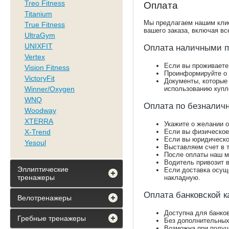
Treo Fitness
Оплата
Titanium
Мы предлагаем нашим клие
True Fitness
вашего заказа, включая вс
UltraGym
UNIXFIT
Оплата наличными п
Vertex
Если вы проживаете 
Vision Fitness
Проинформируйте о 
VictoryFit
Документы, которые 
Winner/Oxygen
использованию купл
WNQ
Оплата по безналич
Woodway
XTERRA
Укажите о желании 
X-Trend
Если вы физическое
Если вы юридическо
Yesoul
Выставляем счет в 
После оплаты наш м
Водитель привозит в
Эллиптические
Если доставка осущ
тренажеры
накладную.
Оплата банковской к
Велотренажеры
Доступна для банко
Гребные тренажеры
Без дополнительных
Возможна при получ