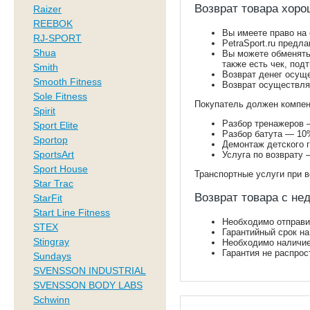
Возврат товара хоро
Raizer
REEBOK
Вы имеете право на
RJ-SPORT
PetraSport.ru предл
Shua
Вы можете обменять 
также есть чек, по
Smith
Возврат денег осуще
Smooth Fitness
Возврат осуществляе
Sole Fitness
Покупатель должен компен
Spirit
Разбор тренажеров 
Sport Elite
Разбор батута — 10
Sportop
Демонтаж детского 
SportsArt
Услуга по возврату 
Sport House
Транспортные услуги при в
Star Trac
Возврат товара с не
StarFit
Start Line Fitness
Необходимо отправи
STEX
Гарантийный срок на
Stingray
Необходимо наличие 
Гарантия не распрос
Sundays
SVENSSON INDUSTRIAL
SVENSSON BODY LABS
Schwinn