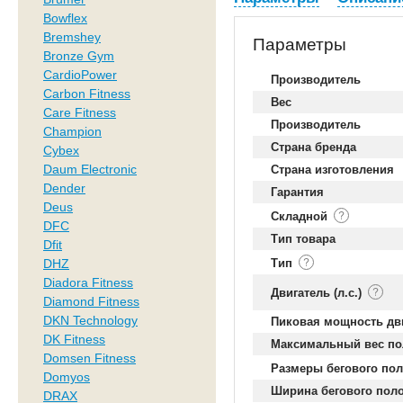
Bowflex
Bremshey
Параметры
Bronze Gym
CardioPower
Производитель
Carbon Fitness
Вес
Care Fitness
Производитель
Champion
Страна бренда
Cybex
Daum Electronic
Страна изготовления
Dender
Гарантия
Deus
Складной
DFC
Тип товара
Dfit
DHZ
Тип
Diadora Fitness
Двигатель (л.с.)
Diamond Fitness
DKN Technology
Пиковая мощность дв
DK Fitness
Максимальный вес по
Domsen Fitness
Размеры бегового пол
Domyos
Ширина бегового пол
DRAX