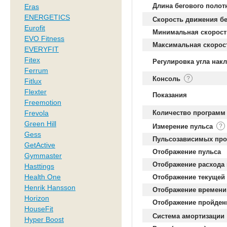
Длина бегового полот
Eras
ENERGETICS
Скорость движения б
Eurofit
Минимальная скорост
EVO Fitness
Максимальная скорост
EVERYFIT
Fitex
Регулировка угла нак
Ferrum
Консоль
Fitlux
Flexter
Показания
Freemotion
Frevola
Количество программ
Green Hill
Измерение пульса
Gess
Пульсозависимых пр
GetActive
Отображение пульса
Gymmaster
Отображение расхода
Hasttings
Health One
Отображение текущей
Henrik Hansson
Отображение времени
Horizon
Отображение пройден
HouseFit
Система амортизации
Hyper Boost