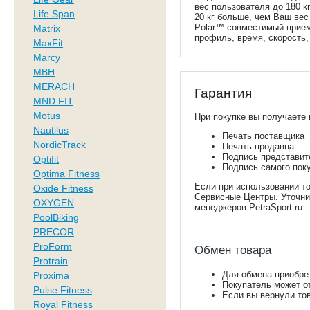
вес пользователя до 180 к
Life Span
20 кг больше, чем Ваш вес
Polar™ совместимый прием
Matrix
профиль, время, скорость,
MaxFit
Marcy
MBH
MERACH
Гарантия
MND FIT
Motus
При покупке вы получаете 
Nautilus
Печать поставщика
NordicTrack
Печать продавца
Подпись представите
Optifit
Подпись самого пок
Optima Fitness
Если при использовании то
Oxide Fitness
Сервисные Центры. Уточнит
OXYGEN
менеджеров PetraSport.ru.
PoolBiking
PRECOR
ProForm
Обмен товара
Protrain
Для обмена приобре
Proxima
Покупатель может от
Pulse Fitness
Если вы вернули тов
Royal Fitness