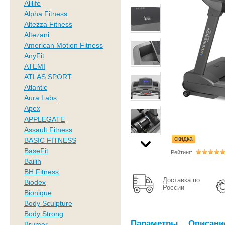
Alilife
Alpha Fitness
Altezza Fitness
Altezani
American Motion Fitness
AnyFit
ATEMI
ATLAS SPORT
Atlantic
Aura Labs
Apex
APPLEGATE
Assault Fitness
скидка
BASIC FITNESS
BaseFit
Рейтинг:
Bailih
BH Fitness
Доставка по
Biodex
России
Bionique
Body Sculpture
Body Strong
Параметры
Описани
Brumer