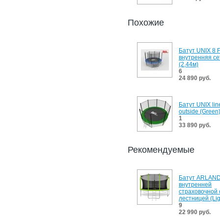
Похожие
Батут UNIX 8 
внутренняя се
(2,44м)
6
24 890 руб.
Батут UNIX line
outside (Green
1
33 890 руб.
Рекомендуемые
Батут ARLAND
внутренней
страховочной 
лестницей (Lig
9
22 990 руб.