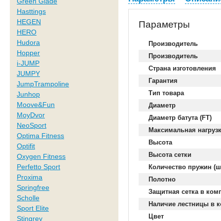
Green Glade
Hasttings
HEGEN
Параметры
HERO
Hudora
Производитель
Hopper
Производитель
i-JUMP
Страна изготовления
JUMPY
Гарантия
JumpTrampoline
Тип товара
Junhop
Moove&Fun
Диаметр
MoyDvor
Диаметр батута (FT)
NeoSport
Максимальная нагруз
Optima Fitness
Высота
Optifit
Высота сетки
Oxygen Fitness
Perfetto Sport
Количество пружин (ш
Proxima
Полотно
Springfree
Защитная сетка в ком
Scholle
Наличие лестницы в 
Sport Elite
Цвет
Stingrey