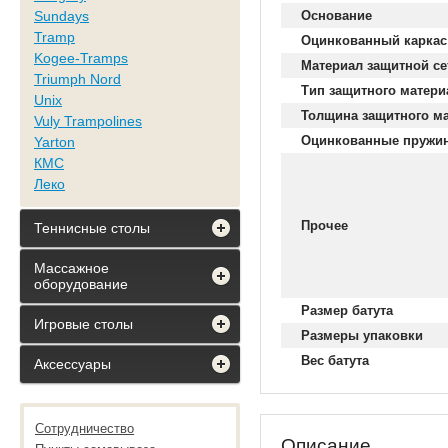
Sundays
Основание
Tramp
Оцинкованный каркас
Kogee-Tramps
Материал защитной се
Triumph Nord
Тип защитного матери
Unix
Толщина защитного м
Vuly Trampolines
Оцинкованные пружи
Yarton
КМС
Леко
Прочее
Теннисные столы
Массажное
оборудование
Размер батута
Игровые столы
Размеры упаковки
Вес батута
Аксессуары
Сотрудничество
Описание