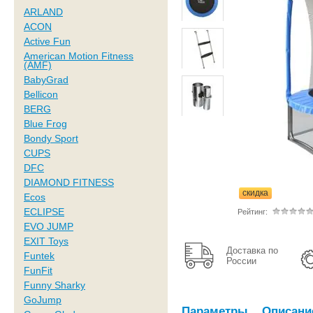
ARLAND
ACON
Active Fun
American Motion Fitness
(AMF)
BabyGrad
Bellicon
BERG
Blue Frog
Bondy Sport
CUPS
DFC
DIAMOND FITNESS
скидка
Ecos
ECLIPSE
Рейтинг:
EVO JUMP
EXIT Toys
Доставка по
Funtek
России
FunFit
Funny Sharky
GoJump
Параметры
Описани