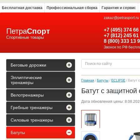
Бесплатная доставка
Профессиональная сборка
Гарантия и сервис
zakaz@petrasport.ru
Петра
Спорт
+7 (495) 374 66
+7 (812) 245 61
Спортивные товары
8 (800) 333 13 
Звонок по РФ бесп
Беговые дорожки
Эллиптические
Главная
/
Батуты
/
ECLIPSE
/
Батут с
тренажеры
Батут с защитной 
Велотренажеры
Дата обновления цены:
8.08.2026
Гребные тренажеры
Силовые тренажеры
Батуты