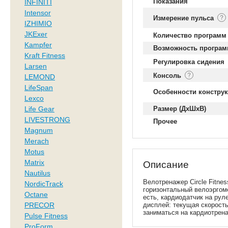
Показания
INFINITI
Intensor
Измерение пульса
IZHIMIO
JKExer
Количество программ
Kampfer
Возможность програм
Kraft Fitness
Регулировка сидения
Larsen
Консоль
LEMOND
LifeSpan
Особенности констру
Lexco
Life Gear
Размер (ДхШхВ)
LIVESTRONG
Прочее
Magnum
Merach
Motus
Matrix
Описание
Nautilus
Велотренажер Circle Fitnes
NordicTrack
горизонтальный велоэргоме
Octane
есть, кардиодатчик на рул
PRECOR
дисплей: текущая скорость
заниматься на кардиотрен
Pulse Fitness
ProForm