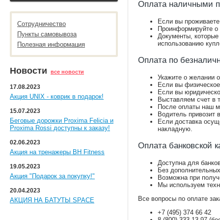
Оплата наличными п
Если вы проживаете 
Сотрудничество
Проинформируйте о 
Пункты самовывоза
Документы, которые 
использованию купл
Полезная информация
Оплата по безналич
Новости
все новости
Укажите о желании 
Если вы физическое
17.08.2023
Если вы юридическо
Акция UNIX - коврик в подарок!
Выставляем счет в 
После оплаты наш м
15.07.2023
Водитель привозит в
Беговые дорожки Proxima Felicia и
Если доставка осущ
Proxima Rossi доступны к заказу!
накладную.
02.06.2023
Оплата банковской к
Акция на тренажеры BH Fitness
Доступна для банко
19.05.2023
Без дополнительных
Акция "Подарок за покупку!"
Возможна при получ
Мы используем техн
20.04.2023
Все вопросы по оплате зак
АКЦИЯ НА БАТУТЫ SPACE
+7 (495) 374 66 42
8 (800) 333 13 97 (б