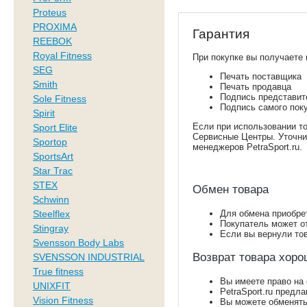
Proteus
PROXIMA
Гарантия
REEBOK
Royal Fitness
При покупке вы получаете 
SEG
Печать поставщика
Smith
Печать продавца
Подпись представите
Sole Fitness
Подпись самого пок
Spirit
Если при использовании то
Sport Elite
Сервисные Центры. Уточнит
Sportop
менеджеров PetraSport.ru.
SportsArt
Star Trac
STEX
Обмен товара
Schwinn
Steelflex
Для обмена приобре
Покупатель может от
Stingray
Если вы вернули тов
Svensson Body Labs
Возврат товара хоро
SVENSSON INDUSTRIAL
True fitness
Вы имеете право на
UNIXFIT
PetraSport.ru предл
Vision Fitness
Вы можете обменять 