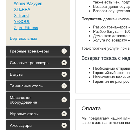
также есть чек, по
Winner/Oxygen
Возврат денег осуще
XTERRA
Возврат осуществляе
X-Trend
Покупатель должен компен
YESOUL
Разбор тренажеров 
Zipro Fitness
Разбор батута — 10
Демонтаж детского 
Вертикальные
Услуга по возврату 
Транспортные услуги при в
Гребные тренажеры
Возврат товара с не
Силовые тренажеры
Необходимо отправи
Гарантийный срок на
Батуты
Необходимо наличие 
Гарантия не распрос
Теннисные столы
Массажное
оборудование
Оплата
Игровые столы
Мы предлагаем нашим клие
вашего заказа, включая вс
Аксессуары