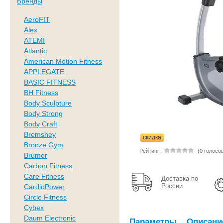
Бренды
AeroFIT
Alex
ATEMI
Atlantic
American Motion Fitness
APPLEGATE
BASIC FITNESS
BH Fitness
Body Sculpture
Body Strong
Body Craft
Bremshey
скидка
Bronze Gym
Рейтинг:
(0 голосо
Brumer
Carbon Fitness
Care Fitness
Доставка по
России
CardioPower
Circle Fitness
Cybex
Daum Electronic
Параметры
Описани