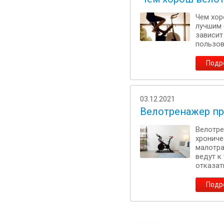
Чем хор
лучшим 
зависит
пользов
Подр
03.12.2021
Велотренажер п
Велотре
хрониче
малотра
ведут к
отказат
Подр