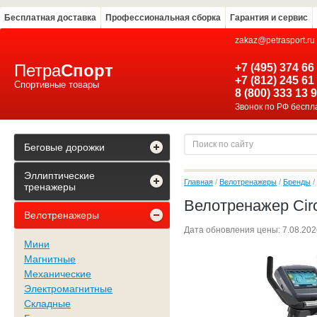
Бесплатная доставка
Профессиональная сборка
Гарантия и сервис
zakaz@petrasport.ru
Петра
Спорт
+7 (495) 374 66
+7 (812) 245 61
Спортивные товары
8 (800) 333 13 
Звонок по РФ бесп
Беговые дорожки
Эллиптические
Главная
/
Велотренажеры
/
Бренды
/
тренажеры
Велотренажер Circ
Велотренажеры
Дата обновления цены:
7.08.2026
Мини
Магнитные
Механические
Электромагнитные
Складные