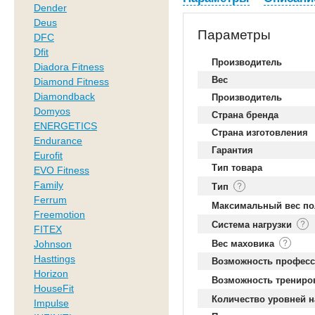
Dender
Deus
Параметры
DFC
Dfit
Производитель
Diadora Fitness
Вес
Diamond Fitness
Diamondback
Производитель
Domyos
Страна бренда
ENERGETICS
Страна изготовления
Endurance
Гарантия
Eurofit
Тип товара
EVO Fitness
Family
Тип
Ferrum
Максимальный вес по
Freemotion
Система нагрузки
FITEX
Johnson
Вес маховика
Hasttings
Возможность професс
Horizon
Возможность трениро
HouseFit
Количество уровней н
Impulse